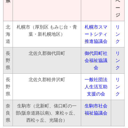
県
ペ
ー
ジ
北
札幌市（厚別区 もみじ台・青
札幌市スマ
リ
海
葉・新札幌地区）
ートシティ
ン
道
推進協議会
ク
長
北佐久郡御代田町
御代田町社
リ
野
会福祉協議
ン
県
会
ク
長
北佐久郡軽井沢町
一般社団法
リ
野
人生活互助
ン
県
支援の会
ク
奈
生駒市（北新町、俵口町の一
生駒市社会
良
部(阪奈道路以南)、東松ヶ丘、
福祉協議会
県
西松ヶ丘、光陽台）